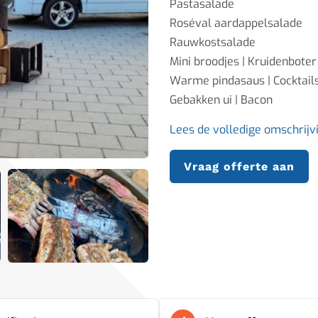
Pastasalade
Roséval aardappelsalade
Rauwkostsalade
Mini broodjes | Kruidenboter
Warme pindasaus | Cocktails
Gebakken ui | Bacon
Lees de volledige omschrijv
Vraag offerte aan