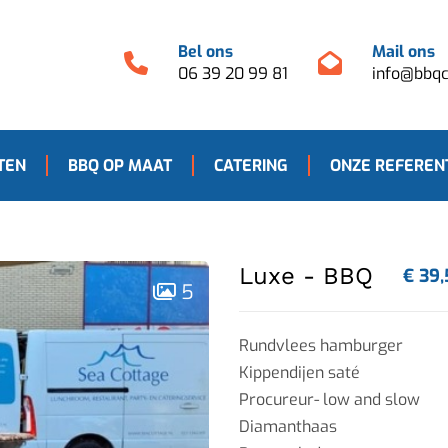
Bel ons
Mail ons
06 39 20 99 81
info@bbqc
TEN
BBQ OP MAAT
CATERING
ONZE REFEREN
Luxe - BBQ
€ 39
5
Rundvlees hamburger
Kippendijen saté
Procureur- low and slow
Diamanthaas