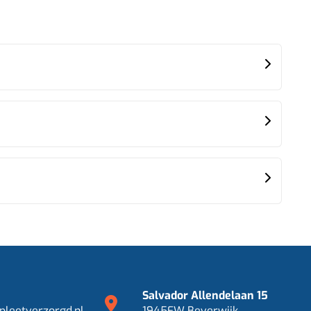
Salvador Allendelaan 15
leetverzorgd.nl
1945EW Beverwijk