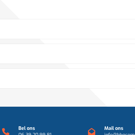
Bel ons
Mail ons
06 39 20 99 81
info@bbqcomp